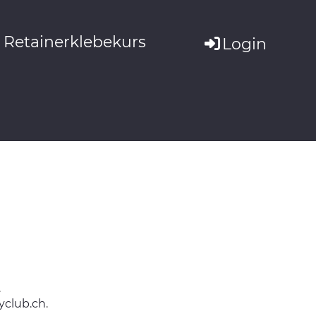
Retainerklebekurs
Login
.
yclub.ch
.